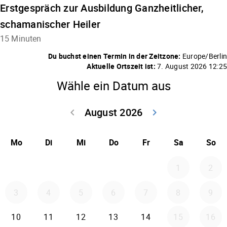
Erstgespräch zur Ausbildung Ganzheitlicher,
schamanischer Heiler
15 Minuten
Du buchst einen Termin in der Zeitzone:
Europe/Berlin
Aktuelle Ortszeit ist:
7. August 2026 12:25
Wähle ein Datum aus
August 2026
keyboard_arrow_left
keyboard_arrow_right
Zurück Juli 202
Weiter
Mo
Di
Mi
Do
Fr
Sa
So
1
2
3
4
5
6
7
8
9
10
11
12
13
14
15
16